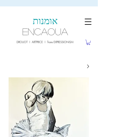
sale26
10% OFF withe the code
until 02.03.26
אומנות
ENCAOUA
DROUOT I ARTPRICE I Trans EXPRESSIONISM