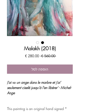
Malakh (2018)
מחיר
מחיר
 ‏560.00 ‏€ 
רגיל
מבצע
הוספה לסל
'J'ai vu un ange dans le marbre et j'ai
seulement ciselé jusqu'à l'en libérer' - Michel-
Ange
* This painting is an original hand signed