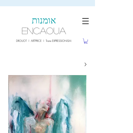
sale26
10% OFF withe the code
until 02.03.26
אומנות
ENCAOUA
DROUOT I ARTPRICE I Trans EXPRESSIONISM