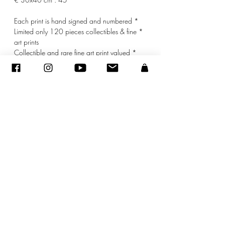
* Each print is hand signed and numbered
* Limited only 120 pieces collectibles & fine
art prints
* Collectible and rare fine art print valued
* mat included
sandraencaoua@gmail.com
-
צור קשר
-
ADAGP
- סנדרה ENCAOUA - כל הזכויות שמורות
2005-2020
©