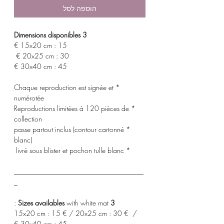
הוספה לסל
3 Dimensions disponibles
15x20 cm : 15 €
20x25 cm : 30 €
30x40 cm : 45 €
* Chaque reproduction est signée et
numérotée
* Reproductions limitées à 120 pièces de
collection
* passe partout inclus (contour cartonné
blanc)
* livré sous blister et pochon tulle blanc
_____________________________________
_
with white mat :
3 Sizes availables
15x20 cm : 15 € / 20x25 cm : 30 € /
30x40 cm : 45 €