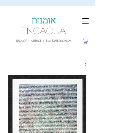
sale26
10% OFF withe the code
until 02.03.26
אומנות
ENCAOUA
DROUOT I ARTPRICE I Trans EXPRESSIONISM