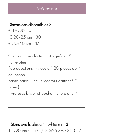
הוספה לסל
3 Dimensions disponibles
15x20 cm : 15 €
20x25 cm : 30 €
30x40 cm : 45 €
* Chaque reproduction est signée et
numérotée
* Reproductions limitées à 120 pièces de
collection
* passe partout inclus (contour cartonné
blanc)
* livré sous blister et pochon tulle blanc
_____________________________________
_
with white mat :
3 Sizes availables
15x20 cm : 15 € / 20x25 cm : 30 € /