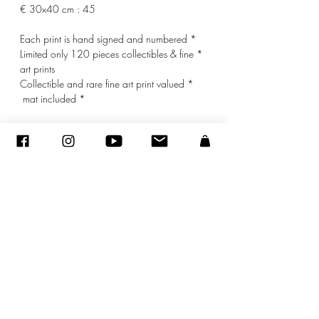
30x40 cm : 45 €
* Each print is hand signed and numbered
* Limited only 120 pieces collectibles & fine
art prints
* Collectible and rare fine art print valued
* mat included
© ADAGP
sandraencaoua@gmail.com
-
צור קשר
-
ADAGP
- סנדרה ENCAOUA - כל הזכויות שמורות
2005-2020
©