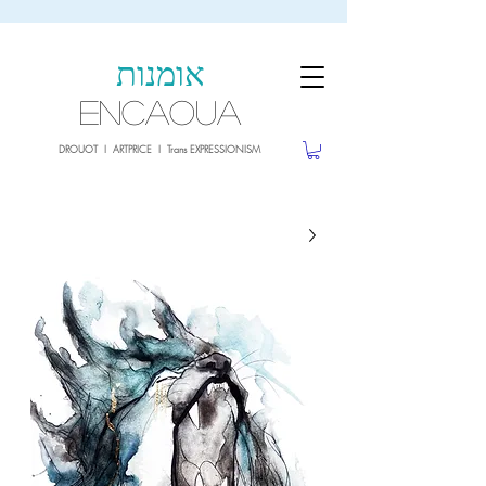
sale26
10% OFF withe the code
until 02.03.26
אומנות
ENCAOUA
DROUOT I ARTPRICE I Trans EXPRESSIONISM