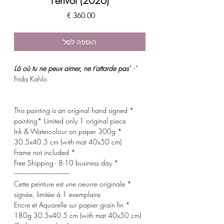
l'envol (2026)
מחיר
הוספה לסל
-
'Là où tu ne peux aimer, ne t'attarde pas'
Frida Kahlo
* This painting is an original hand signed
painting* Limited only 1 original piece
* Ink & Watercolour on paper 300g
30.5x40.5 cm (with mat 40x50 cm)
* Frame not included
* Free Shipping - 8-10 business day
-------------------------------------
* Cette peinture est une oeuvre originale
signée, limitée à 1 exemplaire
* Encre et Aquarelle sur papier grain fin
180g 30.5x40.5 cm (with mat 40x50 cm)