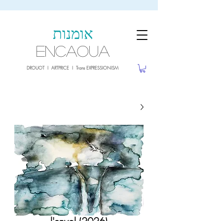
sale26
10% OFF withe the code
until 02.03.26
אומנות
ENCAOUA
DROUOT I ARTPRICE I Trans EXPRESSIONISM