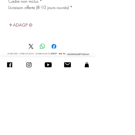
* Cadre non inclus
* Livraison offerte (8-10 jours ouvrés)
© ADAGP
sandraencaoua@gmail.com
-
צור קשר
-
ADAGP
- סנדרה ENCAOUA - כל הזכויות שמורות
2005-2020
©