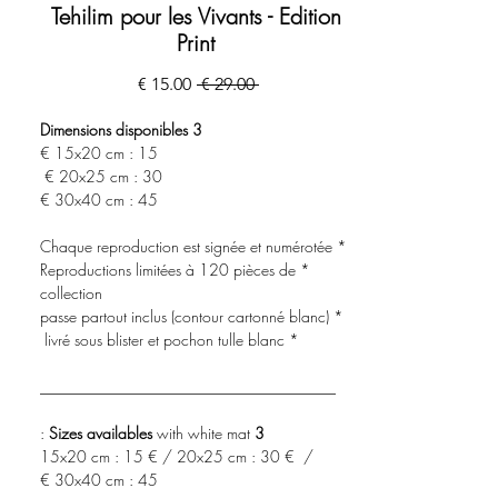
Tehilim pour les Vivants - Edition
Print
מחיר
מחיר
 ‏29.00 ‏€ 
רגיל
מבצע
3 Dimensions disponibles
15x20 cm : 15 €
20x25 cm : 30 €
30x40 cm : 45 €
* Chaque reproduction est signée et numérotée
* Reproductions limitées à 120 pièces de
collection
* passe partout inclus (contour cartonné blanc)
* livré sous blister et pochon tulle blanc
______________________________________
with white mat :
3 Sizes availables
15x20 cm : 15 € / 20x25 cm : 30 € /
30x40 cm : 45 €