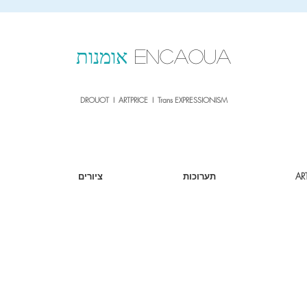
sale26
10% OFF withe the code
until 02.03.26
ENCAOUA
אומנות
DROUOT I ARTPRICE I Trans EXPRESSIONISM
AR
תערוכות
ציורים