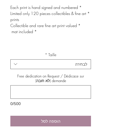
* Each print is hand signed and numbered
* Limited only 120 pieces collectibles & fine art
prints
* Collectible and rare fine art print valued
* mat included
*
Taille
לבחירה
Free dedication on Request / Dédicace sur
demande (לא חובה)
0/500
הוספה לסל