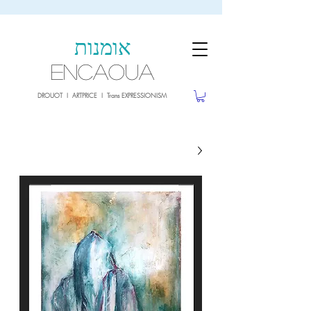
sale26
10% OFF withe the code
until 02.03.26
אומנות
ENCAOUA
DROUOT I ARTPRICE I Trans EXPRESSIONISM