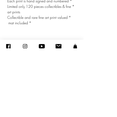
* Each print is hand signed and numbered
* Limited only 120 pieces collectibles & fine
art prints
* Collectible and rare fine art print valued
* mat included
© ADAGP
sandraencaoua@gmail.com
-
צור קשר
-
ADAGP
- סנדרה ENCAOUA - כל הזכויות שמורות
2005-2020
©