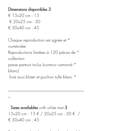
3 Dimensions disponibles
15x20 cm : 15 €
20x25 cm : 30 €
30x40 cm : 45 €
* Chaque reproduction est signée et
numérotée
* Reproductions limitées à 120 pièces de
collection
* passe partout inclus (contour cartonné
blanc)
* livré sous blister et pochon tulle blanc
_____________________________________
_
with white mat :
3 Sizes availables
15x20 cm : 15 € / 20x25 cm : 30 € /
30x40 cm : 45 €