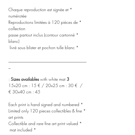
* Chaque reproduction est signée et
numérotée
* Reproductions limitées à 120 pièces de
collection
* passe partout inclus (contour cartonné
blanc)
* livré sous blister et pochon tulle blanc
_____________________________________
_
with white mat :
3 Sizes availables
15x20 cm : 15 € / 20x25 cm : 30 € /
30x40 cm : 45 €
* Each print is hand signed and numbered
* Limited only 120 pieces collectibles & fine
art prints
* Collectible and rare fine art print valued
* mat included