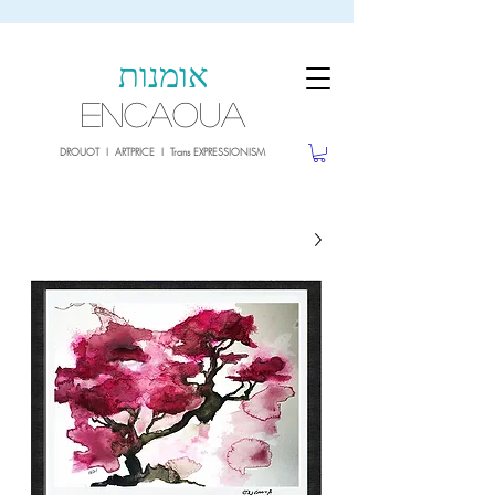
sale26
10% OFF withe the code
until 02.03.26
אומנות
ENCAOUA
DROUOT I ARTPRICE I Trans EXPRESSIONISM