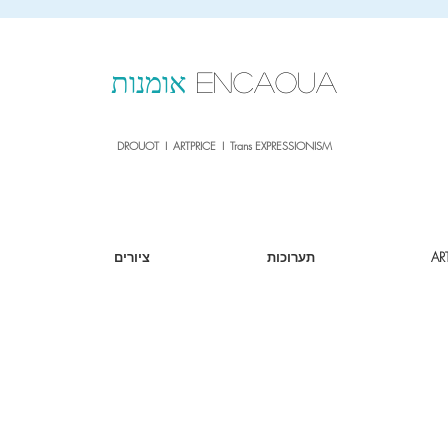
sale26
10% OFF withe the code
until 02.03.26
ENCAOUA
אומנות
DROUOT I ARTPRICE I Trans EXPRESSIONISM
AR
תערוכות
ציורים