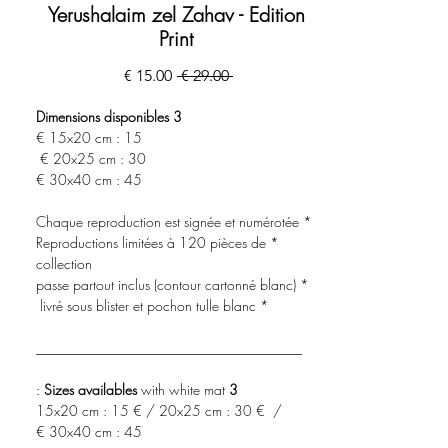
Yerushalaim zel Zahav - Edition
Print
מחיר
מחיר
 ‏29.00 ‏€ 
רגיל
מבצע
3 Dimensions disponibles
15x20 cm : 15 €
20x25 cm : 30 €
30x40 cm : 45 €
* Chaque reproduction est signée et numérotée
* Reproductions limitées à 120 pièces de
collection
* passe partout inclus (contour cartonné blanc)
* livré sous blister et pochon tulle blanc
______________________________________
with white mat :
3 Sizes availables
15x20 cm : 15 € / 20x25 cm : 30 € /
30x40 cm : 45 €