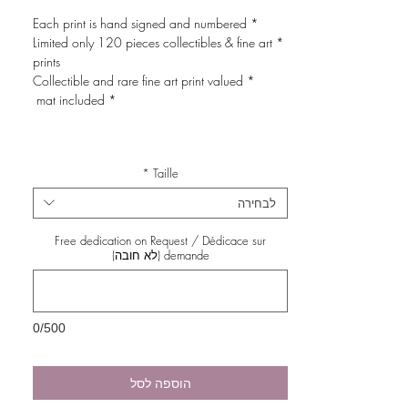
* Each print is hand signed and numbered
* Limited only 120 pieces collectibles & fine art
prints
* Collectible and rare fine art print valued
* mat included
*
Taille
לבחירה
Free dedication on Request / Dédicace sur
demande (לא חובה)
0/500
הוספה לסל