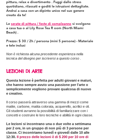
pittura, relax
e divertimento
. Fuggi dallo stress
quotidiano,
rilassati e
goditi le istruzioni dettagliate.
Andrai a casa con un dipinto unico nel suo genere
creato da te!
Le
serate di pittura / feste di compleanno
si svolgono
a casa tua o al Lily Rose Tea
R
oom (North Miami
Beach)
.
Prezzo: $ 30 / 2h
/ persona (mini 5
persone) - Materiale
e tele inclusi
Non è richiesta alcuna precedente esperienza nella
tecnica del disegno per iscriversi a questo corso
.
LEZIONI DI ARTE
Questa lezione è perfetta per adulti giovani e maturi,
che hanno sempre avuto una passione per l'arte o
semplicemente vogliono provare qualcosa di nuovo
e creativo.
Il corso passerà attraverso una gamma di mezzi come
matite, carbone, matita colorata, acquerello, acrilici e oli.
Gli studenti avranno la possibilità di familiarizzare con i
concetti e costruire le loro tecniche e abilità in ogni classe.
Le lezioni si incontrano una o due volte a settimana
per 2 ore, in un gruppo di non più di 3 persone per
classe. Ci incontriamo lunedì e giovedì dalle 10 alle
12:30.
Il prezzo delle lezioni è di $ 200 per 10 ore di