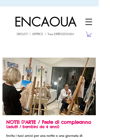
sale26
10% OFF withe the code
until 02.03.26
ENCAOUA
DROUOT I ARTPRICE I Trans EXPRESSIONISM
NOTTI D'ARTE / Feste di compleanno
(adulti / bambini da 4 anni)
Invita i tuoi amici per una notte o una giornata di