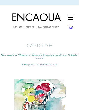
sale26
10% OFF withe the code
until 02.03.26
ENCAOUA
DROUOT I ARTPRICE I Trans EXPRESSIONISM
CARTOLINE
Confezione da 10 cartoline della serie [Passing through] con 10 buste
colorate
$ 25 / pacco - consegna gratuita