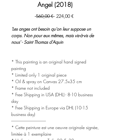
Angel (2018)
Prezzo
Prezzo
 560,00 € 
224,00 €
regolare
scontato
'Les anges ont besoin qu'on leur suppose un
corps. Non pour eux mêmes, mais vis-à-vis de
nous' - Saint Thomas d'Aquin
* This painting is an original hand signed
painting
* Limited only 1 original piece
* Oil & spray on Canvas 27.5x35 cm
* Frame not included
* Free Shipping in USA (DHL) - 8-10 business
day
* Free Shipping in Europe via DHL (10-15
business day)
-------------------------------------
* Cette peinture est une oeuvre originale signée,
limitée à 1 exemplaire