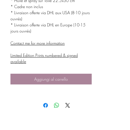
* Huile et spray sur Toile 22.5x30 cm
* Cadre non inclus
* Livraison offerte via DHL aux USA (8-10 jours
ouvrés)
* Livraison offerte via DHL en Europe (10-15
jours ouvrés)
Contact me for more information
Limited Edition Prints numbered & signed
available
Aggiungi al carrello