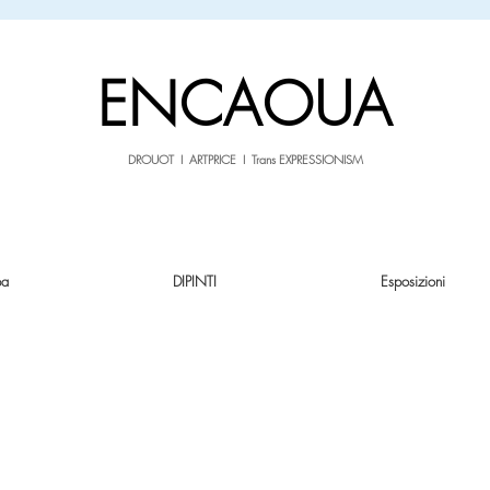
sale26
10% OFF withe the code
until 02.03.26
ENCAOUA
DROUOT I ARTPRICE I Trans EXPRESSIONISM
pa
DIPINTI
Esposizioni