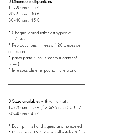
3 Dimensions disponibles
15x20 cm : 15 €
20x25 cm : 30 €
30x40 cm : 45 €
* Chaque reproduction est signée et
numérotée
* Reproductions limitées à 120 pièces de
collection
* passe partout inclus (contour cartonné
blanc)
* livré sous blister et pochon tulle blanc
_____________________________________
_
3 Sizes availables
with white mat :
15x20 cm : 15 € / 20x25 cm : 30 € /
30x40 cm : 45 €
* Each print is hand signed and numbered
* Limited only 120 pieces collectibles & fine