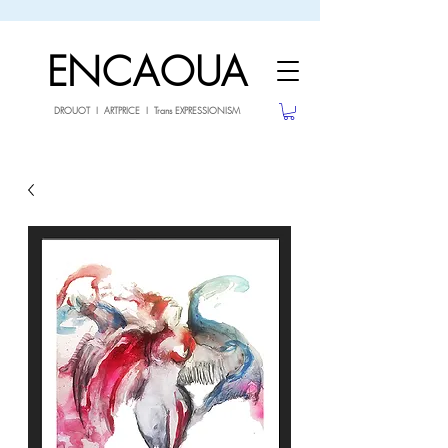
sale26
10% OFF withe the code
until 02.03.26
ENCAOUA
DROUOT I ARTPRICE I Trans EXPRESSIONISM