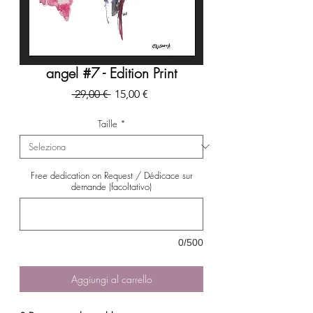
angel #7 - Edition Print
Prezzo
Prezzo
 29,00 € 
15,00 €
regolare
scontato
Taille
*
Free dedication on Request / Dédicace sur
demande (facoltativo)
0/500
Aggiungi al carrello