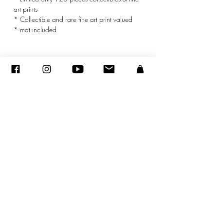
art prints
* Collectible and rare fine art print valued
* mat included
© ADAGP
©
2005-2020
- Sandra ENCAOUA - Tutti i diritti riservati
ADAGP
-
contatto
-
sandraencaoua@gmail.com