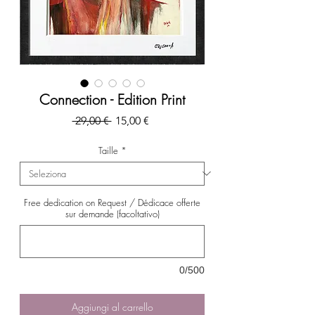
Connection - Edition Print
Prezzo
Prezzo
 29,00 € 
15,00 €
regolare
scontato
Taille
*
Free dedication on Request / Dédicace offerte
sur demande (facoltativo)
0/500
Aggiungi al carrello