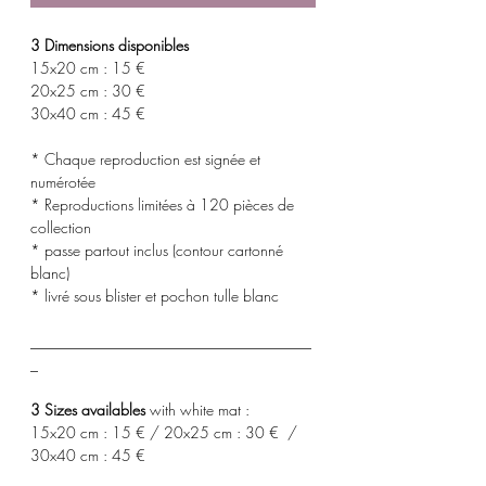
3 Dimensions disponibles
15x20 cm : 15 €
20x25 cm : 30 €
30x40 cm : 45 €
* Chaque reproduction est signée et
numérotée
* Reproductions limitées à 120 pièces de
collection
* passe partout inclus (contour cartonné
blanc)
* livré sous blister et pochon tulle blanc
_____________________________________
_
3 Sizes availables
with white mat :
15x20 cm : 15 € / 20x25 cm : 30 € /
30x40 cm : 45 €