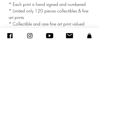
* Each print is hand signed and numbered
* Limited only 120 pieces collectibles & fine
art prints
* Collectible and rare fine art print valued
* mat included
©
2005-2020
- Sandra ENCAOUA - Tutti i diritti riservati
ADAGP
-
contatto
-
sandraencaoua@gmail.com