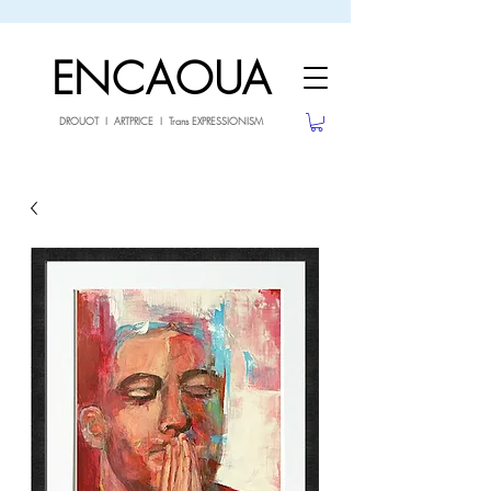
sale26
10% OFF withe the code
until 02.03.26
ENCAOUA
DROUOT I ARTPRICE I Trans EXPRESSIONISM