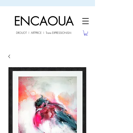
sale26
10% OFF withe the code
until 02.03.26
ENCAOUA
DROUOT I ARTPRICE I Trans EXPRESSIONISM