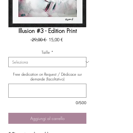
Illusion #3 - Edition Print
Prezzo
Prezzo
 29,00 € 
15,00 €
regolare
scontato
Taille
*
Free dedication on Request / Dédicace sur
demande (facoltativo)
0/500
Aggiungi al carrello