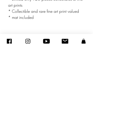
art prints
* Collectible and rare fine art print valued
* mat included
© ADAGP
©
2005-2020
- Sandra ENCAOUA - Tutti i diritti riservati
ADAGP
-
contatto
-
sandraencaoua@gmail.com