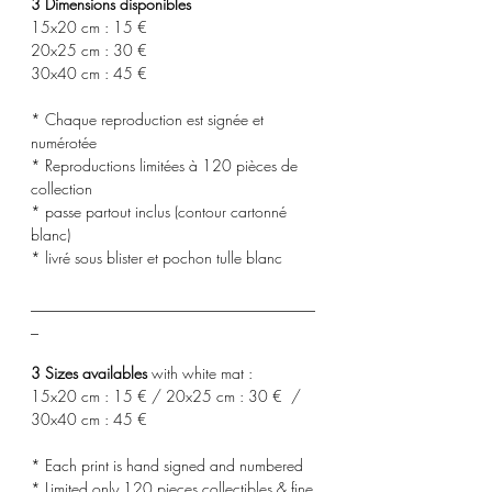
3 Dimensions disponibles
15x20 cm : 15 €
20x25 cm : 30 €
30x40 cm : 45 €
* Chaque reproduction est signée et
numérotée
* Reproductions limitées à 120 pièces de
collection
* passe partout inclus (contour cartonné
blanc)
* livré sous blister et pochon tulle blanc
_____________________________________
_
3 Sizes availables
with white mat :
15x20 cm : 15 € / 20x25 cm : 30 € /
30x40 cm : 45 €
* Each print is hand signed and numbered
* Limited only 120 pieces collectibles & fine