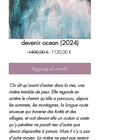
devenir ocean (2024)
Prezzo
Prezzo
 1400,00 € 
1120,00 €
regolare
scontato
Aggiungi al carrello
'On dit qu’avant d’entrer dans la mer, une
rivière tremble de peur. Elle regarde en
arrière le chemin qu’elle a parcouru, depuis
les sommets, les montagnes, la longue route
sinueuse qui traverse des forêts et des
villages, et voit devant elle un océan si vaste
qu’y pénétrer ne paraît rien d’autre que
devoir disparaître à jamais. Mais il n’y a pas
d’autre moyen. La rivière ne peut pas revenir