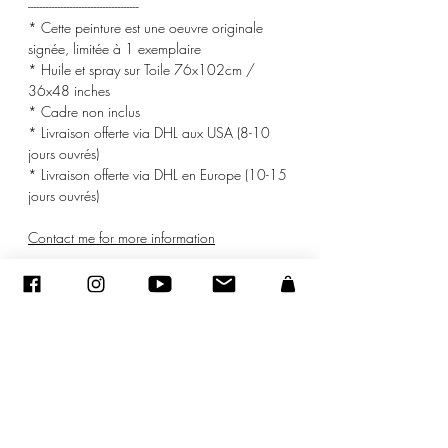
-------------------------------------
* Cette peinture est une oeuvre originale
signée, limitée à 1 exemplaire
* Huile et spray sur Toile 76x102cm /
36x48 inches
* Cadre non inclus
* Livraison offerte via DHL aux USA (8-10
jours ouvrés)
* Livraison offerte via DHL en Europe (10-15
jours ouvrés)
Contact me for more information
Limited Edition Prints numbered & signed
available
© ADAGP