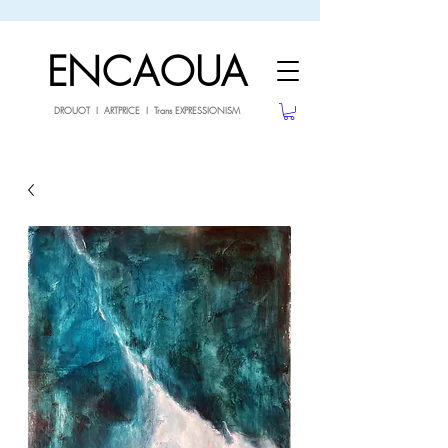
sale26
10% OFF withe the code
until 02.03.26
ENCAOUA
DROUOT I ARTPRICE I Trans EXPRESSIONISM