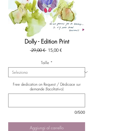
Dolly - Edition Print
Prezzo
Prezzo
 29,00 € 
15,00 €
regolare
scontato
Taille
*
Free dedication on Request / Dédicace sur
demande (facoltativo)
0/500
Aggiungi al carrello