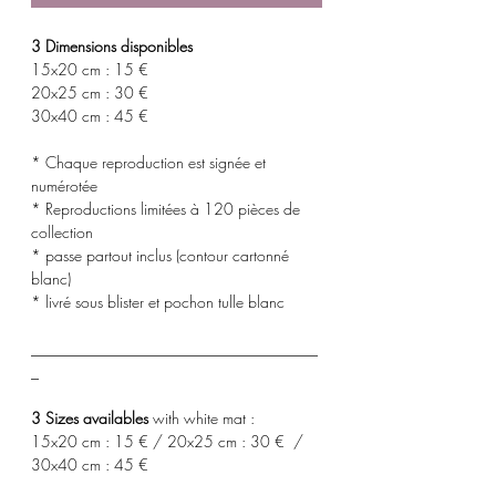
3 Dimensions disponibles
15x20 cm : 15 €
20x25 cm : 30 €
30x40 cm : 45 €
* Chaque reproduction est signée et
numérotée
* Reproductions limitées à 120 pièces de
collection
* passe partout inclus (contour cartonné
blanc)
* livré sous blister et pochon tulle blanc
_____________________________________
_
3 Sizes availables
with white mat :
15x20 cm : 15 € / 20x25 cm : 30 € /
30x40 cm : 45 €