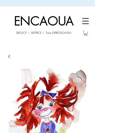
sale26
10% OFF withe the code
until 02.03.26
ENCAOUA
DROUOT I ARTPRICE I Trans EXPRESSIONISM