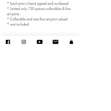
* Each print is hand signed and numbered
* Limited only 120 pieces collectibles & fine
art prints
* Collectible and rare fine art print valued
* mat included
© ADAGP
©
2005-2020
- Sandra ENCAOUA - Tutti i diritti riservati
ADAGP
-
contatto
-
sandraencaoua@gmail.com