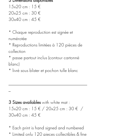
3 Dimensions disponibles
15x20 cm : 15 €
20x25 cm : 30 €
30x40 cm : 45 €
* Chaque reproduction est signée et
numérotée
* Reproductions limitées à 120 pièces de
collection
* passe partout inclus (contour cartonné
blanc)
* livré sous blister et pochon tulle blanc
_____________________________________
_
3 Sizes availables
with white mat :
15x20 cm : 15 € / 20x25 cm : 30 € /
30x40 cm : 45 €
* Each print is hand signed and numbered
* Limited only 120 pieces collectibles & fine