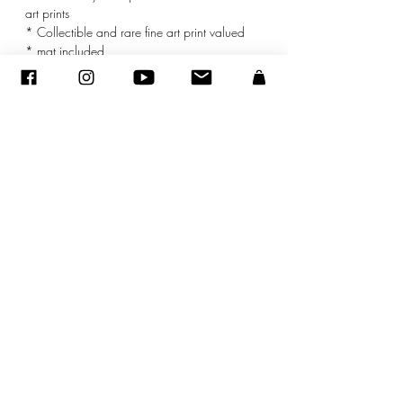
art prints
* Collectible and rare fine art print valued
* mat included
©
2005-2020
- Sandra ENCAOUA - Tutti i diritti riservati
ADAGP
-
contatto
-
sandraencaoua@gmail.com