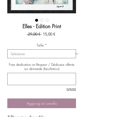
Elles - Edition Print
Prezzo
Prezzo
 29,00 € 
15,00 €
regolare
scontato
Taille
*
Free dedication on Request / Dédicace offerte
sur demande (facoltativo)
0/500
Aggiungi al carrello