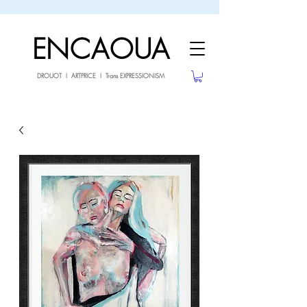
sale26
10% OFF withe the code
until 02.03.26
ENCAOUA
DROUOT I ARTPRICE I Trans EXPRESSIONISM