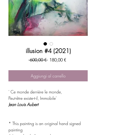
illusion #4 (2021)
Prezzo
Prezzo
 600,00 € 
180,00 €
regolare
scontato
Aggiungi al carrello
' Ce monde derrière le monde,
Peut-être existe-t-il, Immobile'
Jean Louis Aubert
* This painting is an original hand signed
painting