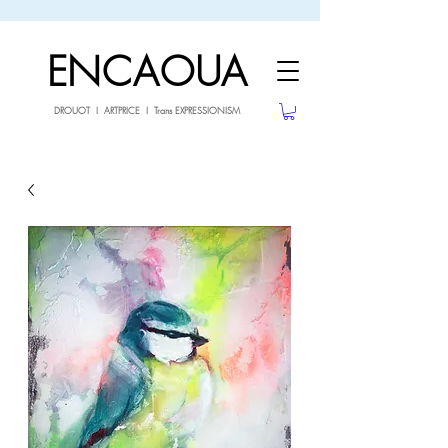
sale26
10% OFF withe the code
until 02.03.26
ENCAOUA
DROUOT I ARTPRICE I Trans EXPRESSIONISM