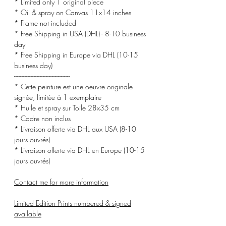
* Limited only 1 original piece
* Oil & spray on Canvas 11x14 inches
* Frame not included
* Free Shipping in USA (DHL) - 8-10 business
day
* Free Shipping in Europe via DHL (10-15
business day)
-------------------------------------
* Cette peinture est une oeuvre originale
signée, limitée à 1 exemplaire
* Huile et spray sur Toile 28x35 cm
* Cadre non inclus
* Livraison offerte via DHL aux USA (8-10
jours ouvrés)
* Livraison offerte via DHL en Europe (10-15
jours ouvrés)
Contact me for more information
Limited Edition Prints numbered & signed
available