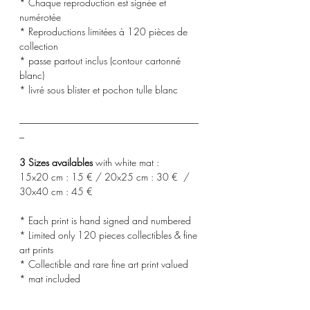
* Chaque reproduction est signée et
numérotée
* Reproductions limitées à 120 pièces de
collection
* passe partout inclus (contour cartonné
blanc)
* livré sous blister et pochon tulle blanc
_____________________________________
_
3 Sizes availables
with white mat :
15x20 cm : 15 € / 20x25 cm : 30 € /
30x40 cm : 45 €
* Each print is hand signed and numbered
* Limited only 120 pieces collectibles & fine
art prints
* Collectible and rare fine art print valued
* mat included