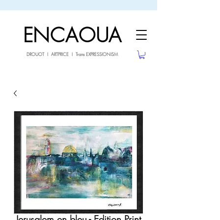
sale26
10% OFF withe the code
until 02.03.26
ENCAOUA
DROUOT I ARTPRICE I Trans EXPRESSIONISM
Jerusalem en bleu - Edition Print