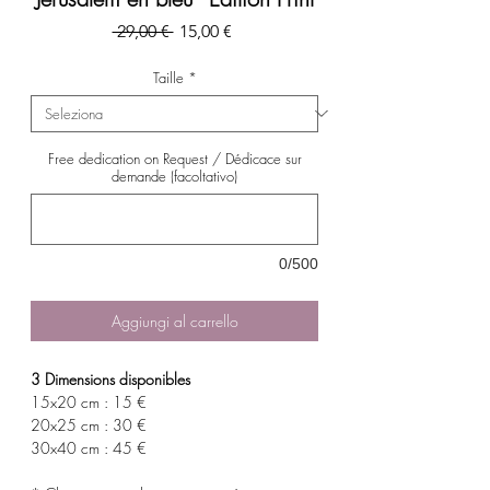
Prezzo
Prezzo
 29,00 € 
15,00 €
regolare
scontato
Taille
*
Free dedication on Request / Dédicace sur
demande (facoltativo)
0/500
Aggiungi al carrello
3 Dimensions disponibles
15x20 cm : 15 €
20x25 cm : 30 €
30x40 cm : 45 €