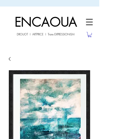
sale26
10% OFF withe the code
until 02.03.26
ENCAOUA
DROUOT I ARTPRICE I Trans EXPRESSIONISM