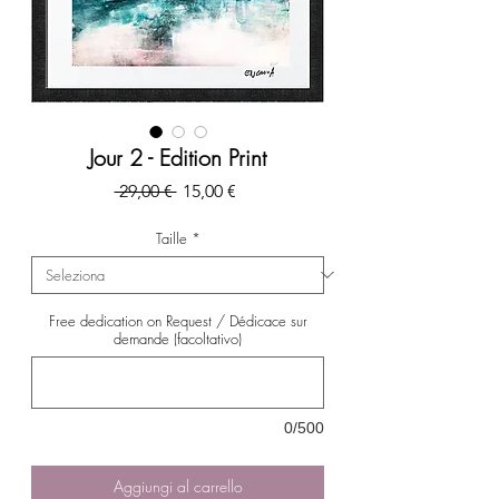
Jour 2 - Edition Print
Prezzo
Prezzo
 29,00 € 
15,00 €
regolare
scontato
Taille
*
Free dedication on Request / Dédicace sur
demande (facoltativo)
0/500
Aggiungi al carrello