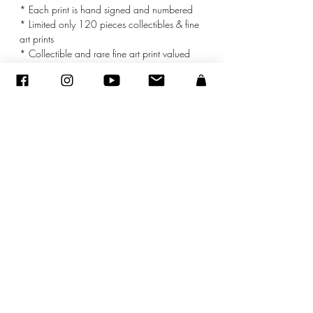
* Each print is hand signed and numbered
* Limited only 120 pieces collectibles & fine
art prints
* Collectible and rare fine art print valued
* mat included
©
2005-2020
- Sandra ENCAOUA - Tutti i diritti riservati
ADAGP
-
contatto
-
sandraencaoua@gmail.com