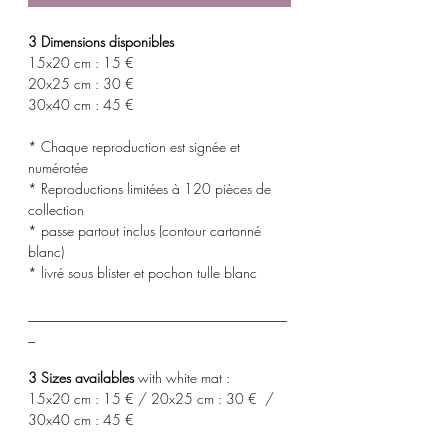
3 Dimensions disponibles
15x20 cm : 15 €
20x25 cm : 30 €
30x40 cm : 45 €
* Chaque reproduction est signée et
numérotée
* Reproductions limitées à 120 pièces de
collection
* passe partout inclus (contour cartonné
blanc)
* livré sous blister et pochon tulle blanc
_____________________________________
_
3 Sizes availables
with white mat :
15x20 cm : 15 € / 20x25 cm : 30 € /
30x40 cm : 45 €