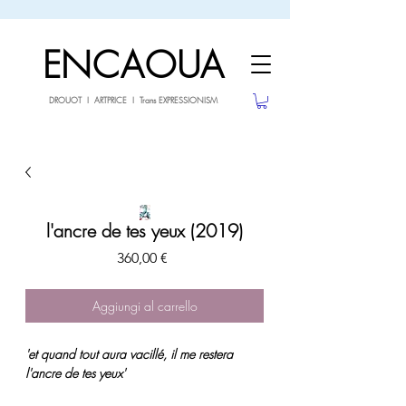
sale26
10% OFF withe the code
until 02.03.26
ENCAOUA
DROUOT I ARTPRICE I Trans EXPRESSIONISM
l'ancre de tes yeux (2019)
Prezzo
360,00 €
Aggiungi al carrello
'et quand tout aura vacillé, il me restera
l'ancre de tes yeux'