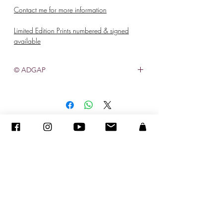
Contact me for more information
Limited Edition Prints numbered & signed
available
© ADGAP
©
2005-2020
- Sandra ENCAOUA - Tutti i diritti riservati
ADAGP
-
contatto
-
sandraencaoua@gmail.com