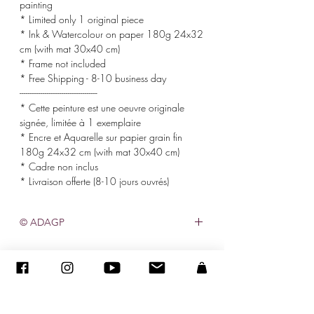
painting
* Limited only 1 original piece
* Ink & Watercolour on paper 180g 24x32
cm (with mat 30x40 cm)
* Frame not included
* Free Shipping - 8-10 business day
-------------------------------------
* Cette peinture est une oeuvre originale
signée, limitée à 1 exemplaire
* Encre et Aquarelle sur papier grain fin
180g 24x32 cm (with mat 30x40 cm)
* Cadre non inclus
* Livraison offerte (8-10 jours ouvrés)
© ADAGP
©
2005-2020
- Sandra ENCAOUA - Tutti i diritti riservati
ADAGP
-
contatto
-
sandraencaoua@gmail.com