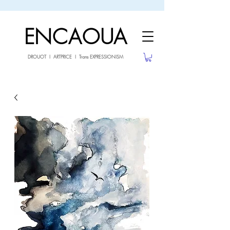
sale26
10% OFF withe the code
until 02.03.26
ENCAOUA
DROUOT I ARTPRICE I Trans EXPRESSIONISM