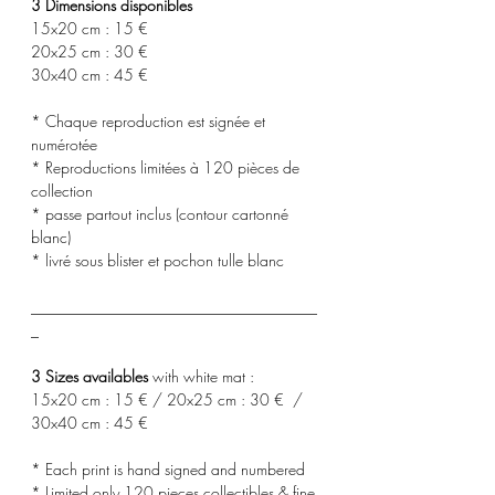
3 Dimensions disponibles
15x20 cm : 15 €
20x25 cm : 30 €
30x40 cm : 45 €
* Chaque reproduction est signée et
numérotée
* Reproductions limitées à 120 pièces de
collection
* passe partout inclus (contour cartonné
blanc)
* livré sous blister et pochon tulle blanc
_____________________________________
_
3 Sizes availables
with white mat :
15x20 cm : 15 € / 20x25 cm : 30 € /
30x40 cm : 45 €
* Each print is hand signed and numbered
* Limited only 120 pieces collectibles & fine