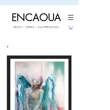
sale26
10% OFF withe the code
until 02.03.26
ENCAOUA
DROUOT I ARTPRICE I Trans EXPRESSIONISM