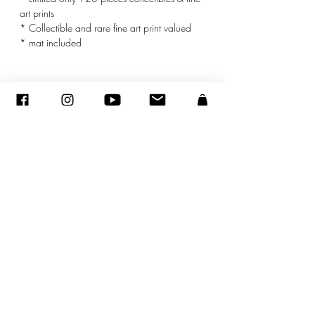
art prints
* Collectible and rare fine art print valued
* mat included
© ADAGP
©
2005-2020
- Sandra ENCAOUA - Tutti i diritti riservati
ADAGP
-
contatto
-
sandraencaoua@gmail.com