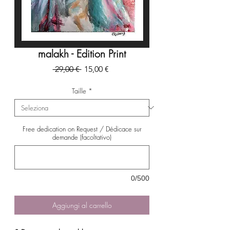
malakh - Edition Print
Prezzo
Prezzo
 29,00 € 
15,00 €
regolare
scontato
Taille
*
Free dedication on Request / Dédicace sur
demande (facoltativo)
0/500
Aggiungi al carrello