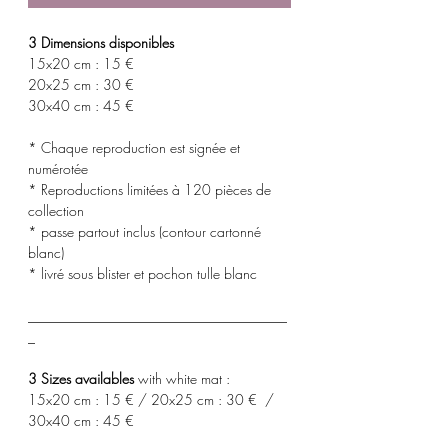
3 Dimensions disponibles
15x20 cm : 15 €
20x25 cm : 30 €
30x40 cm : 45 €
* Chaque reproduction est signée et
numérotée
* Reproductions limitées à 120 pièces de
collection
* passe partout inclus (contour cartonné
blanc)
* livré sous blister et pochon tulle blanc
_____________________________________
_
3 Sizes availables
with white mat :
15x20 cm : 15 € / 20x25 cm : 30 € /
30x40 cm : 45 €