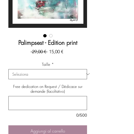
Palimpsest - Edition print
Prezzo
Prezzo
 29,00 € 
15,00 €
regolare
scontato
Taille
*
Free dedication on Request / Dédicace sur
demande (facoltativo)
0/500
Aggiungi al carrello