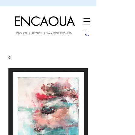
sale26
10% OFF withe the code
until 02.03.26
ENCAOUA
DROUOT I ARTPRICE I Trans EXPRESSIONISM