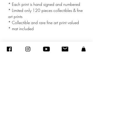
* Each print is hand signed and numbered
* Limited only 120 pieces collectibles & fine
art prints
* Collectible and rare fine art print valued
* mat included
© ADAGP
©
2005-2020
- Sandra ENCAOUA - Tutti i diritti riservati
ADAGP
-
contatto
-
sandraencaoua@gmail.com