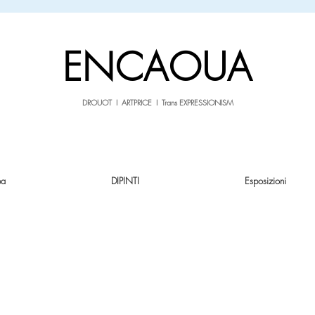
sale26
10% OFF withe the code
until 02.03.26
ENCAOUA
DROUOT I ARTPRICE I Trans EXPRESSIONISM
pa
DIPINTI
Esposizioni