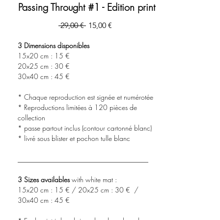
Passing Throught #1 - Edition print
Prezzo
Prezzo
 29,00 € 
15,00 €
regolare
scontato
3 Dimensions disponibles
15x20 cm : 15 €
20x25 cm : 30 €
30x40 cm : 45 €
* Chaque reproduction est signée et numérotée
* Reproductions limitées à 120 pièces de
collection
* passe partout inclus (contour cartonné blanc)
* livré sous blister et pochon tulle blanc
______________________________________
3 Sizes availables
with white mat :
15x20 cm : 15 € / 20x25 cm : 30 € /
30x40 cm : 45 €