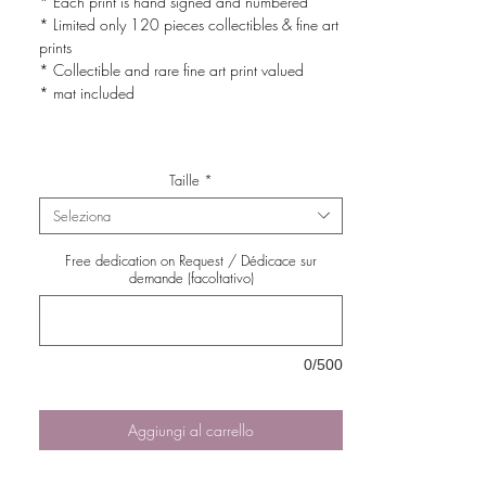
* Each print is hand signed and numbered
* Limited only 120 pieces collectibles & fine art
prints
* Collectible and rare fine art print valued
* mat included
Taille
*
Seleziona
Free dedication on Request / Dédicace sur
demande (facoltativo)
0/500
Aggiungi al carrello