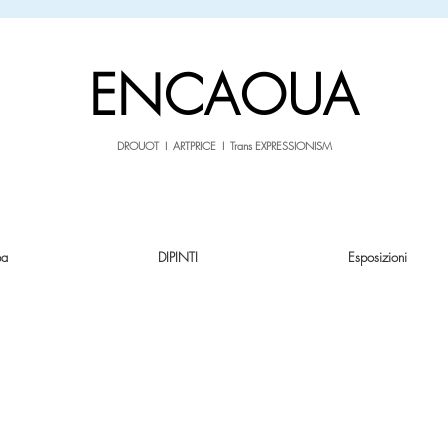
sale26
10% OFF withe the code
until 02.03.26
ENCAOUA
DROUOT I ARTPRICE I Trans EXPRESSIONISM
pa
DIPINTI
Esposizioni