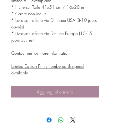
limitée à 1 exemplaire
* Huile sur Toile 41x51 cm / 16x20 in
* Cadre non inclus
* Livraison offerte via DHL aux USA (8-10 jours
ouvrés)
* Livraison offerte via DHL en Europe (10-15
jours ouvrés)
Contact me for more information
Limited Edition Prints numbered & signed
available
Aggiungi al carrello