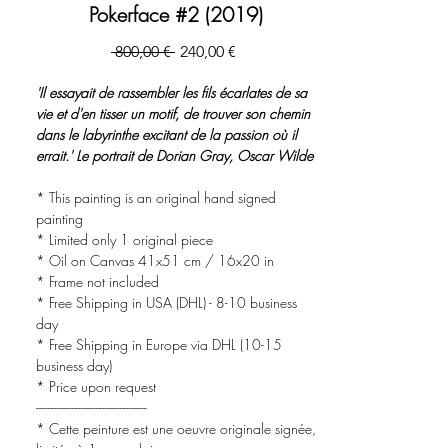
Pokerface #2 (2019)
Prezzo
Prezzo
 800,00 € 
240,00 €
regolare
scontato
'Il essayait de rassembler les fils écarlates de sa
vie et d'en tisser un motif, de trouver son chemin
dans le labyrinthe excitant de la passion où il
errait.' Le portrait de Dorian Gray, Oscar Wilde
* This painting is an original hand signed
painting
* Limited only 1 original piece
* Oil on Canvas 41x51 cm / 16x20 in
* Frame not included
* Free Shipping in USA (DHL) - 8-10 business
day
* Free Shipping in Europe via DHL (10-15
business day)
* Price upon request
-------------------------------------
* Cette peinture est une oeuvre originale signée,