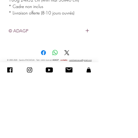
* Cadre non inclus
* Livraison offerte (8-10 jours ouvrés)
© ADAGP
©
2005-2020
- Sandra ENCAOUA - Tutti i diritti riservati
ADAGP
-
contatto
-
sandraencaoua@gmail.com