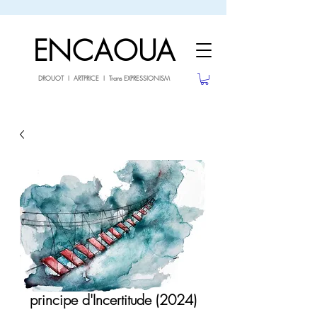
sale26
10% OFF withe the code
until 02.03.26
ENCAOUA
DROUOT I ARTPRICE I Trans EXPRESSIONISM
principe d'Incertitude (2024)