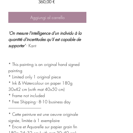
Prezzo
360,00 €
Aggiungi al carrello
'On mesure l'intelligence d'un individu à la
quantité d'incertitudes qu'il est capable de
supporter'
- Kant
* This painting is an original hand signed
painting
* Limited only 1 original piece
* Ink & Watercolour on paper 180g
30x42 cm (with mat 40x50 cm)
* Frame not included
* Free Shipping - 8-10 business day
-------------------------------------
* Cette peinture est une oeuvre originale
signée, limitée à 1 exemplaire
* Encre et Aquarelle sur papier grain fin
180g 24x32 cm (with mat 30x40 cm)