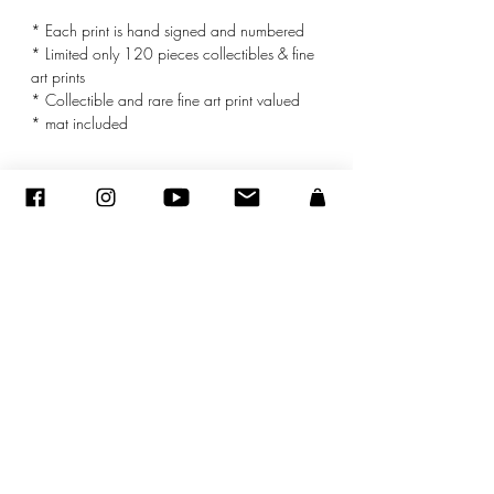
* Each print is hand signed and numbered
* Limited only 120 pieces collectibles & fine
art prints
* Collectible and rare fine art print valued
* mat included
© ADAGP
©
2005-2020
- Sandra ENCAOUA - Tutti i diritti riservati
ADAGP
-
contatto
-
sandraencaoua@gmail.com