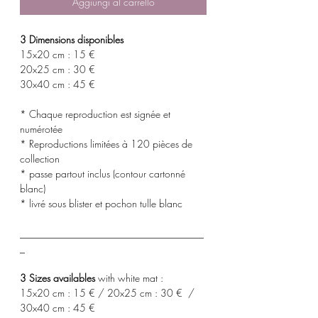
Aggiungi al carrello
3 Dimensions disponibles
15x20 cm : 15 €
20x25 cm : 30 €
30x40 cm : 45 €
* Chaque reproduction est signée et
numérotée
* Reproductions limitées à 120 pièces de
collection
* passe partout inclus (contour cartonné
blanc)
* livré sous blister et pochon tulle blanc
_____________________________________
_
3 Sizes availables
with white mat :
15x20 cm : 15 € / 20x25 cm : 30 € /
30x40 cm : 45 €