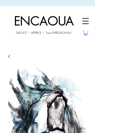
sale26
10% OFF withe the code
until 02.03.26
ENCAOUA
DROUOT I ARTPRICE I Trans EXPRESSIONISM