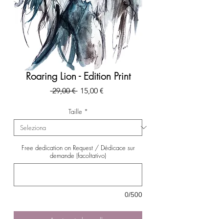
Roaring Lion - Edition Print
Prezzo
Prezzo
 29,00 € 
15,00 €
regolare
scontato
Taille
*
Free dedication on Request / Dédicace sur
demande (facoltativo)
0/500