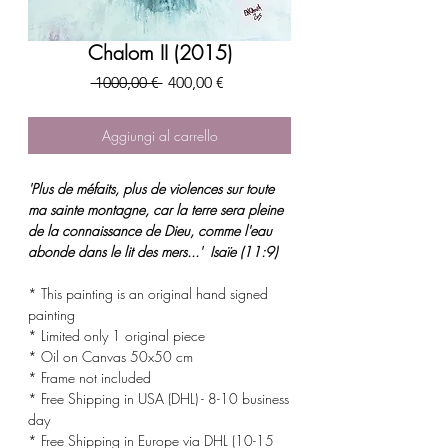
Chalom II (2015)
Prezzo
Prezzo
 1000,00 € 
400,00 €
regolare
scontato
Aggiungi al carrello
'Plus de méfaits, plus de violences sur toute
ma sainte montagne, car la terre sera pleine
de la connaissance de Dieu, comme l'eau
abonde dans le lit des mers...' Isaïe (11:9)
* This painting is an original hand signed
painting
* Limited only 1 original piece
* Oil on Canvas 50x50 cm
* Frame not included
* Free Shipping in USA (DHL) - 8-10 business
day
* Free Shipping in Europe via DHL (10-15