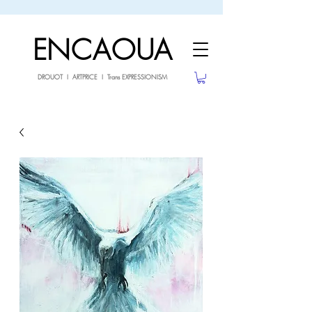
sale26
10% OFF withe the code
until 02.03.26
ENCAOUA
DROUOT I ARTPRICE I Trans EXPRESSIONISM