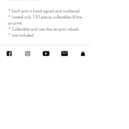
* Each print is hand signed and numbered
* Limited only 120 pieces collectibles & fine
art prints
* Collectible and rare fine art print valued
* mat included
© ADAGP
©
2005-2020
- Sandra ENCAOUA - Tutti i diritti riservati
ADAGP
-
contatto
-
sandraencaoua@gmail.com