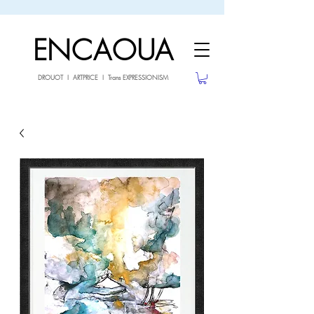
sale26
10% OFF withe the code
until 02.03.26
ENCAOUA
DROUOT I ARTPRICE I Trans EXPRESSIONISM