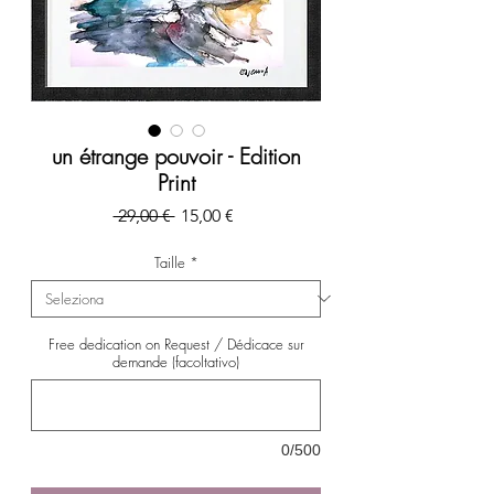
un étrange pouvoir - Edition
Print
Prezzo
Prezzo
 29,00 € 
15,00 €
regolare
scontato
Taille
*
Free dedication on Request / Dédicace sur
demande (facoltativo)
0/500