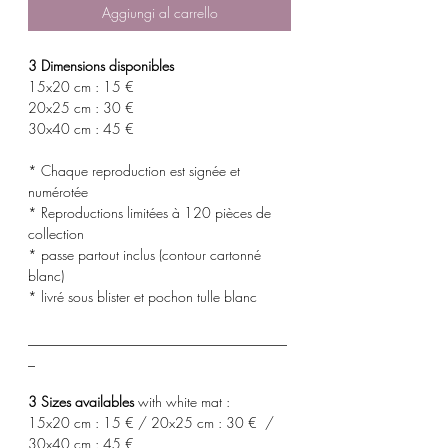
Aggiungi al carrello
3 Dimensions disponibles
15x20 cm : 15 €
20x25 cm : 30 €
30x40 cm : 45 €
* Chaque reproduction est signée et
numérotée
* Reproductions limitées à 120 pièces de
collection
* passe partout inclus (contour cartonné
blanc)
* livré sous blister et pochon tulle blanc
_____________________________________
_
3 Sizes availables
with white mat :
15x20 cm : 15 € / 20x25 cm : 30 € /
30x40 cm : 45 €