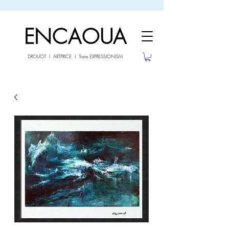
sale26
10% OFF withe the code
until 02.03.26
ENCAOUA
DROUOT I ARTPRICE I Trans EXPRESSIONISM