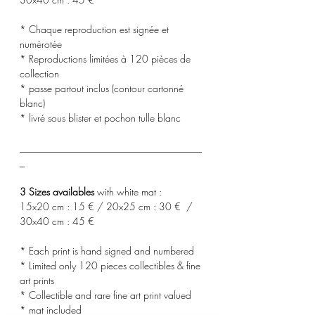
* Chaque reproduction est signée et
numérotée
* Reproductions limitées à 120 pièces de
collection
* passe partout inclus (contour cartonné
blanc)
* livré sous blister et pochon tulle blanc
_____________________________________
_
3 Sizes availables
with white mat :
15x20 cm : 15 € / 20x25 cm : 30 € /
30x40 cm : 45 €
* Each print is hand signed and numbered
* Limited only 120 pieces collectibles & fine
art prints
* Collectible and rare fine art print valued
* mat included