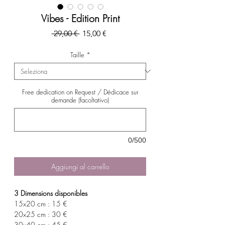
Vibes - Edition Print
Prezzo
Prezzo
 29,00 € 
15,00 €
regolare
scontato
Taille
*
Free dedication on Request / Dédicace sur
demande (facoltativo)
0/500
Aggiungi al carrello
3 Dimensions disponibles
15x20 cm : 15 €
20x25 cm : 30 €
30x40 cm : 45 €