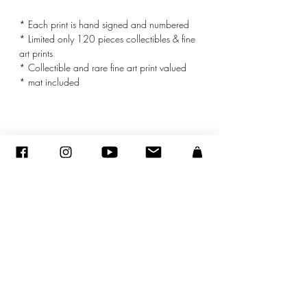
* Each print is hand signed and numbered
* Limited only 120 pieces collectibles & fine
art prints
* Collectible and rare fine art print valued
* mat included
Dimensions
Dimensions with mat : 16x20 inches ( 40 x
© ADAGP
50 cm)
Dimensions of the print : 11x14 inches
(28 x 35.5 cm)
©
2005-2020
- Sandra ENCAOUA - Tutti i diritti riservati
ADAGP
-
contatto
-
sandraencaoua@gmail.com