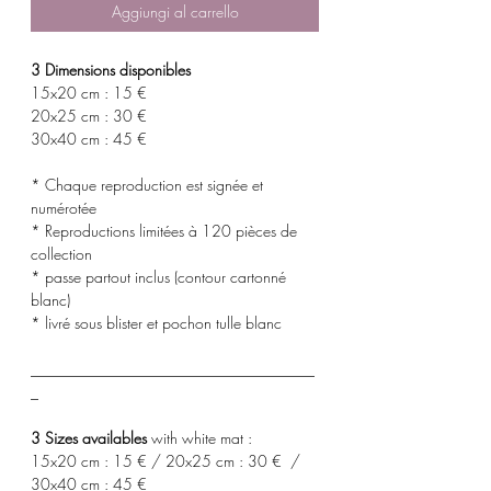
Aggiungi al carrello
3 Dimensions disponibles
15x20 cm : 15 €
20x25 cm : 30 €
30x40 cm : 45 €
* Chaque reproduction est signée et
numérotée
* Reproductions limitées à 120 pièces de
collection
* passe partout inclus (contour cartonné
blanc)
* livré sous blister et pochon tulle blanc
_____________________________________
_
3 Sizes availables
with white mat :
15x20 cm : 15 € / 20x25 cm : 30 € /
30x40 cm : 45 €