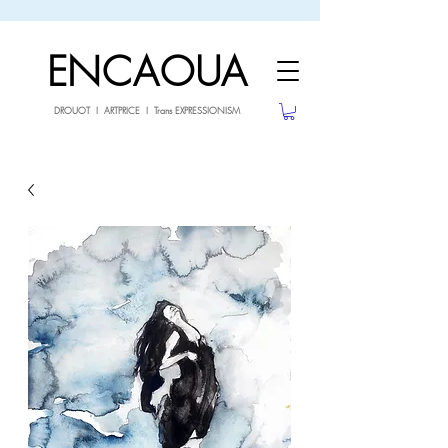
sale26
10% OFF withe the code
until 02.03.26
ENCAOUA
DROUOT I ARTPRICE I Trans EXPRESSIONISM