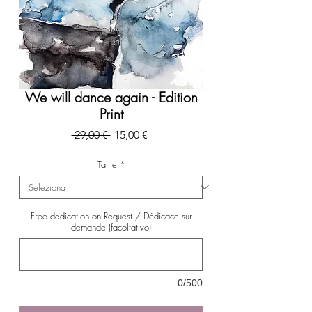
We will dance again - Edition
Print
Prezzo
Prezzo
 29,00 € 
15,00 €
regolare
scontato
Taille
*
Free dedication on Request / Dédicace sur
demande (facoltativo)
0/500