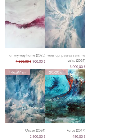
on my way home (2025)
vous qui passez sans me
voir.. (2024)
Обычная цена
Цена со скидкой
1 800,00 €
900,00 €
Цена
3 000,00 €
146x97 cm
20x20 cm
Ocean (2024)
Force (2017)
Цена
Цена
2 800,00 €
480,00 €