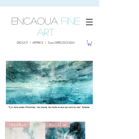
sale26
10% OFF withe the code
until 02.03.26
ENCAOUA
Fine
Art
DROUOT I ARTPRICE I Trans EXPRESSIONISM
'Il y a trois sortes d'hommes : les vivants, les morts et ceux qui sont en mer'
Aristote
102x76 cm
91x122 cm