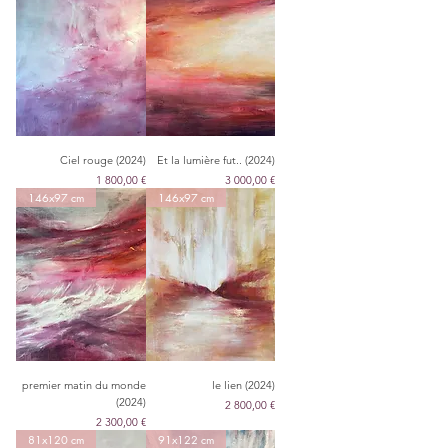
Ciel rouge (2024)
Et la lumière fut.. (2024)
Цена
Цена
1 800,00 €
3 000,00 €
146x97 cm
146x97 cm
premier matin du monde
le lien (2024)
(2024)
Цена
2 800,00 €
Цена
2 300,00 €
81x120 cm
91x122 cm