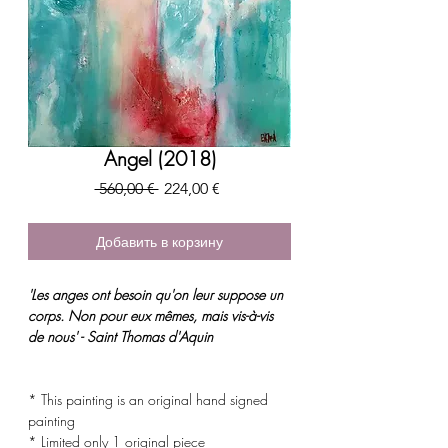
Angel (2018)
Обычная
Спеццена
 560,00 € 
224,00 €
цена
Добавить в корзину
'Les anges ont besoin qu'on leur suppose un
corps. Non pour eux mêmes, mais vis-à-vis
de nous' - Saint Thomas d'Aquin
* This painting is an original hand signed
painting
* Limited only 1 original piece