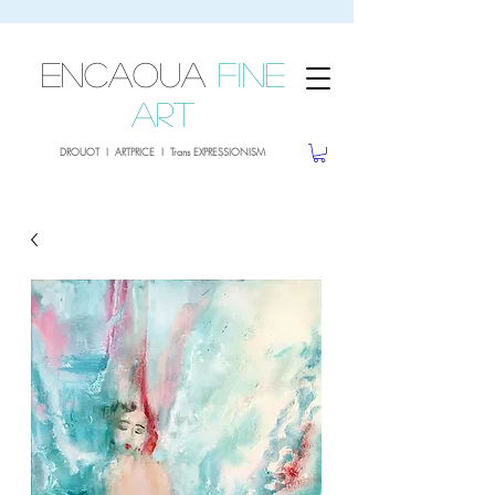
sale26
10% OFF withe the code
until 02.03.26
ENCAOUA
Fine
Art
DROUOT I ARTPRICE I Trans EXPRESSIONISM