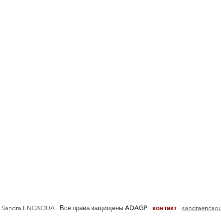
 - Sandra ENCAOUA - Все права защищены
ADAGP
-
контакт
-
sandraencao