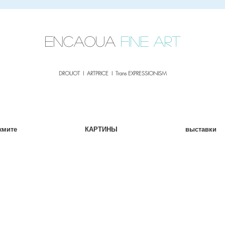
sale26
10% OFF withe the code
until 02.03.26
ENCAOUA
Fine Art
DROUOT I ARTPRICE I Trans EXPRESSIONISM
жмите
КАРТИНЫ
выставки