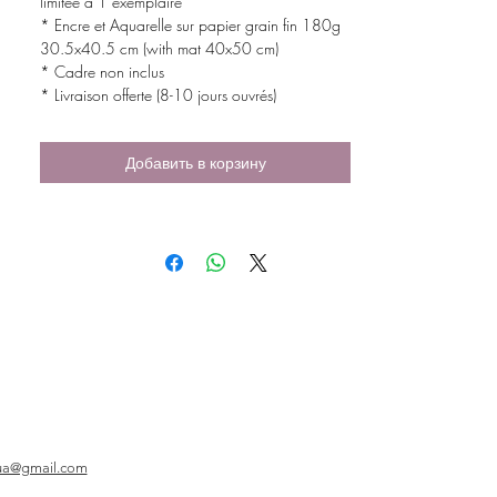
limitée à 1 exemplaire
* Encre et Aquarelle sur papier grain fin 180g
30.5x40.5 cm (with mat 40x50 cm)
* Cadre non inclus
* Livraison offerte (8-10 jours ouvrés)
Добавить в корзину
ua@gmail.com