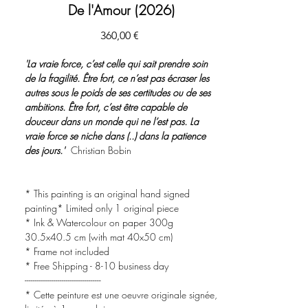
De l'Amour (2026)
Цена
360,00 €
'La vraie force, c’est celle qui sait prendre soin
de la fragilité. Être fort, ce n’est pas écraser les
autres sous le poids de ses certitudes ou de ses
ambitions. Être fort, c’est être capable de
douceur dans un monde qui ne l’est pas. La
vraie force se niche dans (..) dans la patience
des jours.'
Christian Bobin
* This painting is an original hand signed
painting* Limited only 1 original piece
* Ink & Watercolour on paper 300g
30.5x40.5 cm (with mat 40x50 cm)
* Frame not included
* Free Shipping - 8-10 business day
-------------------------------------
* Cette peinture est une oeuvre originale signée,