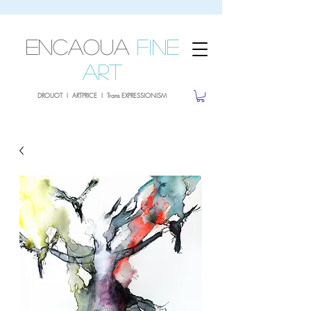
sale26
10% OFF withe the code
until 02.03.26
ENCAOUA
Fine
Art
DROUOT I ARTPRICE I Trans EXPRESSIONISM