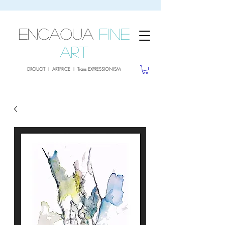
sale26
10% OFF withe the code
until 02.03.26
ENCAOUA
Fine
Art
DROUOT I ARTPRICE I Trans EXPRESSIONISM