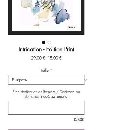
Intrication - Edition Print
Обычная
Спеццена
 29,00 € 
15,00 €
цена
Taille
*
Free dedication on Request / Dédicace sur
demande (необязательно)
0/500