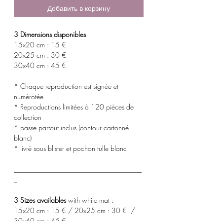
Добавить в корзину
3 Dimensions disponibles
15x20 cm : 15 €
20x25 cm : 30 €
30x40 cm : 45 €
* Chaque reproduction est signée et
numérotée
* Reproductions limitées à 120 pièces de
collection
* passe partout inclus (contour cartonné
blanc)
* livré sous blister et pochon tulle blanc
_____________________________________
_
3 Sizes availables
with white mat :
15x20 cm : 15 € / 20x25 cm : 30 € /
30x40 cm : 45 €