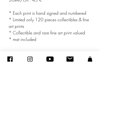
* Each print is hand signed and numbered
* Limited only 120 pieces collectibles & fine
art prints
* Collectible and rare fine art print valued
* mat included
© ADAGP
©
2005-2020
- Sandra ENCAOUA - Все права защищены
ADAGP
-
контакт
-
sandraencaoua@gmail.com