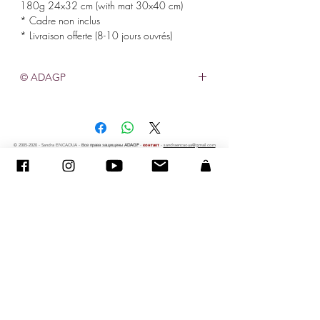
180g 24x32 cm (with mat 30x40 cm)
* Cadre non inclus
* Livraison offerte (8-10 jours ouvrés)
© ADAGP
©
2005-2020
- Sandra ENCAOUA - Все права защищены
ADAGP
-
контакт
-
sandraencaoua@gmail.com