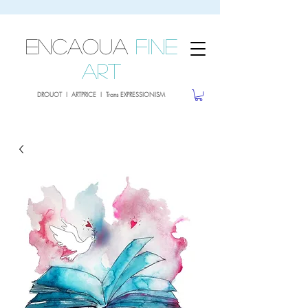
sale26
10% OFF withe the code
until 02.03.26
ENCAOUA
Fine
Art
DROUOT I ARTPRICE I Trans EXPRESSIONISM