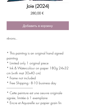
Joie (2024)
Цена
280,00 €
Добавить в корзину
rêvons..
* This painting is an original hand signed
painting
* Limited only 1 original piece
* Ink & Watercolour on paper 180g 24x32
cm (with mat 30x40 cm)
* Frame not included
* Free Shipping - 8-10 business day
-------------------------------------
* Cette peinture est une oeuvre originale
signée, limitée à 1 exemplaire
* Encre et Aquarelle sur papier grain fin