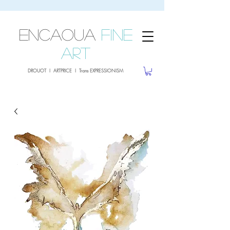
sale26
10% OFF withe the code
until 02.03.26
ENCAOUA
Fine
Art
DROUOT I ARTPRICE I Trans EXPRESSIONISM