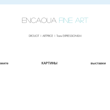
sale26
10% OFF withe the code
until 02.03.26
ENCAOUA
Fine Art
DROUOT I ARTPRICE I Trans EXPRESSIONISM
жмите
КАРТИНЫ
выставки