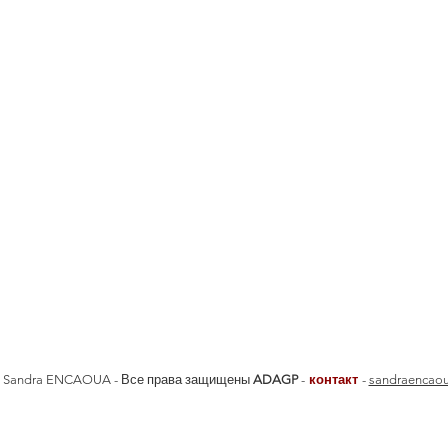
 - Sandra ENCAOUA - Все права защищены
ADAGP
-
контакт
-
sandraencao