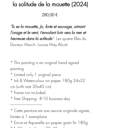
la solitude de la mouette (2024)
Цена
280,00 €
'Tu es la mouette, Jo, forte et sauvage, aimant
l'orage et le vent, t'envolant loin vers la mer et
heureuse dans la solitude'
- Les quatre filles du
Docteur March, Louisa May Alcott
* This painting is an original hand signed
painting
* Limited only 1 original piece
* Ink & Watercolour on paper 180g 24x32
cm (with mat 30x40 cm)
* Frame not included
* Free Shipping - 8-10 business day
-------------------------------------
* Cette peinture est une oeuvre originale signée,
limitée à 1 exemplaire
* Encre et Aquarelle sur papier grain fin 180g