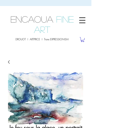
sale26
10% OFF withe the code
until 02.03.26
ENCAOUA
Fine
Art
DROUOT I ARTPRICE I Trans EXPRESSIONISM
le feu sous la glace, un portrait