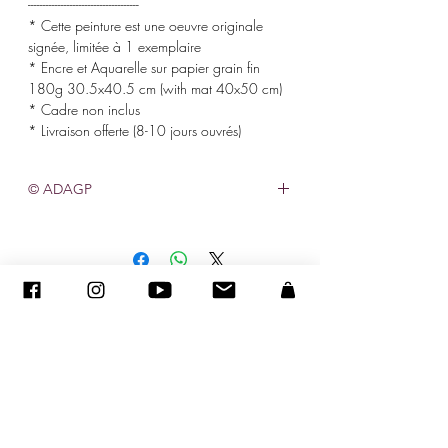
-------------------------------------
* Cette peinture est une oeuvre originale
signée, limitée à 1 exemplaire
* Encre et Aquarelle sur papier grain fin
180g 30.5x40.5 cm (with mat 40x50 cm)
* Cadre non inclus
* Livraison offerte (8-10 jours ouvrés)
© ADAGP
©
2005-2020
- Sandra ENCAOUA - Все права защищены
ADAGP
-
контакт
-
sandraencaoua@gmail.com