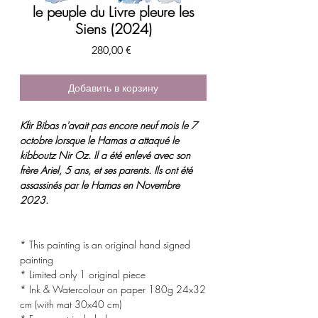
le peuple du Livre pleure les
Siens (2024)
Цена
280,00 €
Добавить в корзину
Kfir Bibas n'avait pas encore neuf mois le 7
octobre lorsque le Hamas a attaqué le
kibboutz Nir Oz. Il a été enlevé avec son
frère Ariel, 5 ans, et ses parents. Ils ont été
assassinés par le Hamas en Novembre
2023.
* This painting is an original hand signed
painting
* Limited only 1 original piece
* Ink & Watercolour on paper 180g 24x32
cm (with mat 30x40 cm)