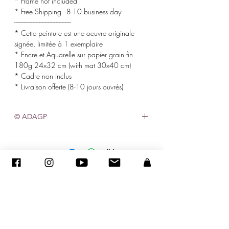
* Frame not included
* Free Shipping - 8-10 business day
-------------------------------------
* Cette peinture est une oeuvre originale
signée, limitée à 1 exemplaire
* Encre et Aquarelle sur papier grain fin
180g 24x32 cm (with mat 30x40 cm)
* Cadre non inclus
* Livraison offerte (8-10 jours ouvrés)
© ADAGP
©
2005-2020
- Sandra ENCAOUA - Все права защищены
ADAGP
-
контакт
-
sandraencaoua@gmail.com