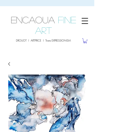
sale26
10% OFF withe the code
until 02.03.26
ENCAOUA
Fine
Art
DROUOT I ARTPRICE I Trans EXPRESSIONISM