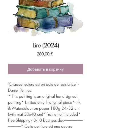
Lire (2024)
Цена
280,00 €
Добавить в корзину
'Chaque lecture est un acte de résistance’ -
Daniel Pennac
* This painting is an original hand signed
painting* Limited only 1 original piece* Ink
& Watercolour on paper 180g 24x32 cm
(with mat 30x40 cm)* Frame not included*
Free Shipping - 8-10 business day----------------------
---------------* Cette peinture est une oeuvre