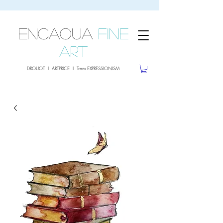
sale26
10% OFF withe the code
until 02.03.26
ENCAOUA
Fine
Art
DROUOT I ARTPRICE I Trans EXPRESSIONISM