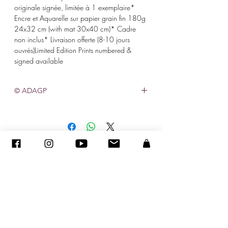
originale signée, limitée à 1 exemplaire*
Encre et Aquarelle sur papier grain fin 180g
24x32 cm (with mat 30x40 cm)* Cadre
non inclus* Livraison offerte (8-10 jours
ouvrés)Limited Edition Prints numbered &
signed available
© ADAGP
©
2005-2020
- Sandra ENCAOUA - Все права защищены
ADAGP
-
контакт
-
sandraencaoua@gmail.com