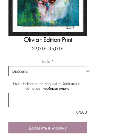
Olivia - Edition Print
Обычная
Спеццена
 29,00 € 
15,00 €
цена
Taille
*
Free dedication on Request / Dédicace sur
demande (необязательно)
0/500
Добавить в корзину