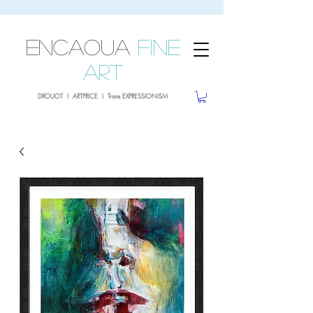
sale26
10% OFF withe the code
until 02.03.26
ENCAOUA
Fine
Art
DROUOT I ARTPRICE I Trans EXPRESSIONISM