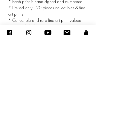
* Each print is hand signed and numbered
* Limited only 120 pieces collectibles & fine
art prints
* Collectible and rare fine art print valued
* mat included
©
2005-2020
- Sandra ENCAOUA - Все права защищены
ADAGP
-
контакт
-
sandraencaoua@gmail.com