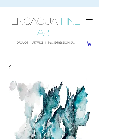
sale26
10% OFF withe the code
until 02.03.26
ENCAOUA
Fine
Art
DROUOT I ARTPRICE I Trans EXPRESSIONISM