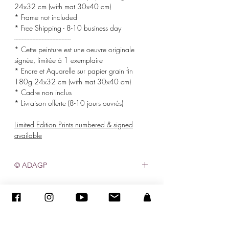
24x32 cm (with mat 30x40 cm)
* Frame not included
* Free Shipping - 8-10 business day
-------------------------------------
* Cette peinture est une oeuvre originale
signée, limitée à 1 exemplaire
* Encre et Aquarelle sur papier grain fin
180g 24x32 cm (with mat 30x40 cm)
* Cadre non inclus
* Livraison offerte (8-10 jours ouvrés)
Limited Edition Prints numbered & signed
available
© ADAGP
©
2005-2020
- Sandra ENCAOUA - Все права защищены
ADAGP
-
контакт
-
sandraencaoua@gmail.com