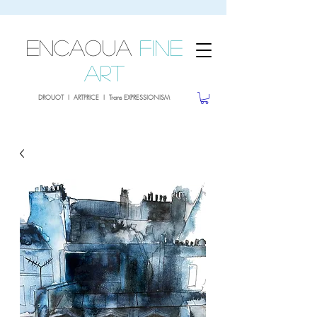
sale26
10% OFF withe the code
until 02.03.26
ENCAOUA
Fine
Art
DROUOT I ARTPRICE I Trans EXPRESSIONISM