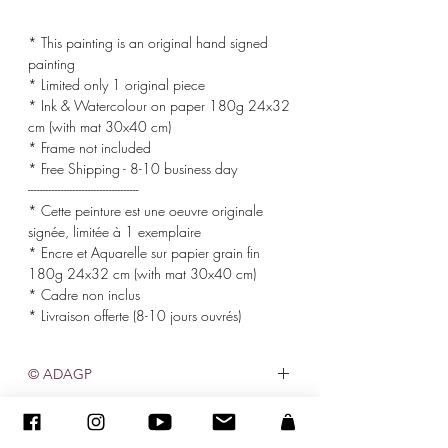
* This painting is an original hand signed
painting
* Limited only 1 original piece
* Ink & Watercolour on paper 180g 24x32
cm (with mat 30x40 cm)
* Frame not included
* Free Shipping - 8-10 business day
-------------------------------------
* Cette peinture est une oeuvre originale
signée, limitée à 1 exemplaire
* Encre et Aquarelle sur papier grain fin
180g 24x32 cm (with mat 30x40 cm)
* Cadre non inclus
* Livraison offerte (8-10 jours ouvrés)
© ADAGP