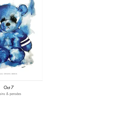
Oct 7
sins & pensées
interrogations, de stupeurs, de doutes,
jours. L’album rassemble une cinquantaine
es inspirés par et depuis le funeste 7
résonance avec les œuvres.