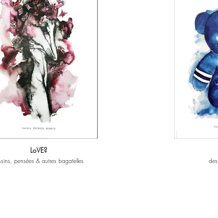
LoVE?
sins, pensées & autres bagatelles
des
e mystère de l’Amour, ce sentiment qui nous rend
Oct 7 compile une année d'
peut être, plus humain.. L’album rassemble une
de peur, d'espoir, certains 
dessins et aquarelles qui mettent en lumière les
de dessins et d'aquarell
es et les cimes causés par le sentiment amoureux.
Octobre 2023. Elles sont toutes accompagnées de textes d’auteurs
es accompagnées de textes d’auteurs qui ont fait
qui ont fait 