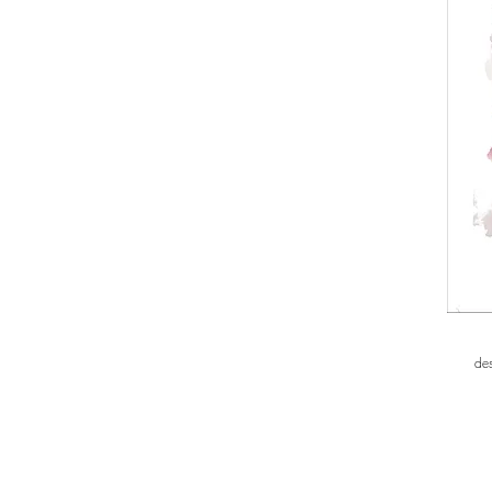
des
LoVE? interroge l
vulnérable et 
soixantaine de 
émotions, les abîm
Elles sont tout