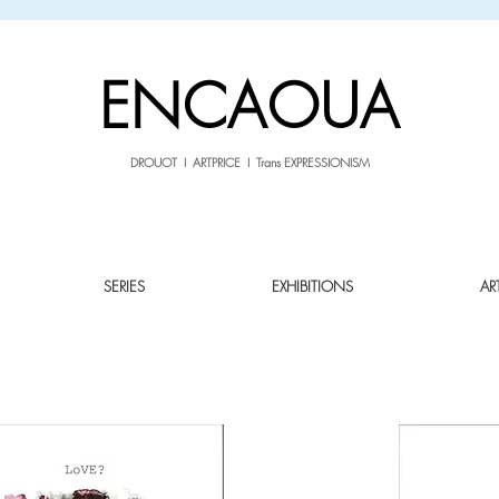
sale26
10% OFF withe the code
until 02.03.26
ENCAOUA
DROUOT I ARTPRICE I Trans EXPRESSIONISM
SERIES
EXHIBITIONS
AR