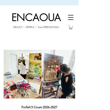
sale26
10% OFF withe the code
until 02.03.26
ENCAOUA
DROUOT I ARTPRICE I Trans EXPRESSIONISM
Forfait 5 Cours 2026-2027