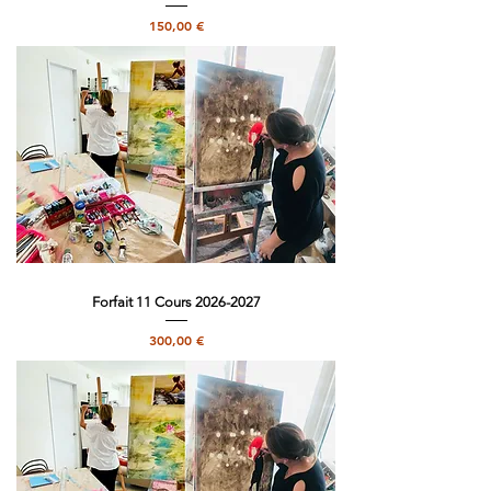
Precio
150,00 €
Forfait 11 Cours 2026-2027
Precio
300,00 €