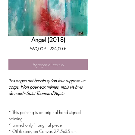
Angel (2018)
Precio
Precio
 560,00 € 
224,00 €
de
oferta
Agregar al carrito
'Les anges ont besoin qu'on leur suppose un
corps. Non pour eux mêmes, mais vis-à-vis
de nous' - Saint Thomas d'Aquin
* This painting is an original hand signed
painting
* Limited only 1 original piece
* Oil & spray on Canvas 27.5x35 cm