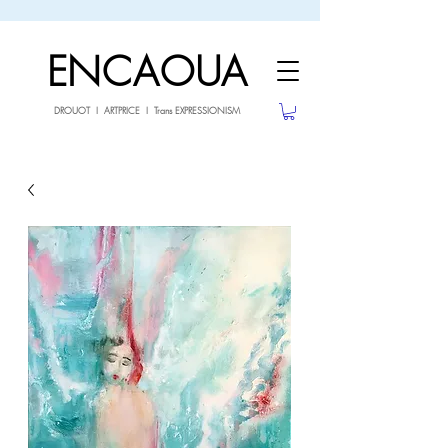
sale26
10% OFF withe the code
until 02.03.26
ENCAOUA
DROUOT I ARTPRICE I Trans EXPRESSIONISM